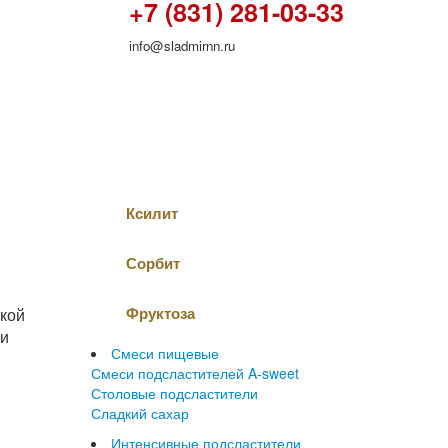
+7 (831) 281-03-33
родукция
/
Другие пищевые ингредиенты
/
Мальтит
info@sladmirnn.ru
НАТУРАЛЬНЫЕ
САХАРОЗАМЕНИТЕЛИ
РОДУКЦИЯ
Эритрит
естве
Ксилит
Сорбит
ской
Фруктоза
ри
Смеси пищевые
Смеси подсластителей A-sweet
Столовые подсластители
Сладкий сахар
Интенсивные подсластители