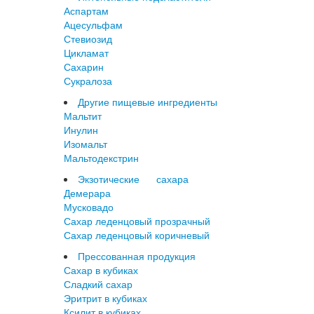
Аспартам
Ацесульфам
Стевиозид
Цикламат
Сахарин
Сукралоза
Другие пищевые ингредиенты
Мальтит
Инулин
Изомальт
Мальтодекстрин
Экзотические сахара
Демерара
Мусковадо
Сахар леденцовый прозрачный
Сахар леденцовый коричневый
Прессованная продукция
Сахар в кубиках
Сладкий сахар
Эритрит в кубиках
Ксилит в кубиках