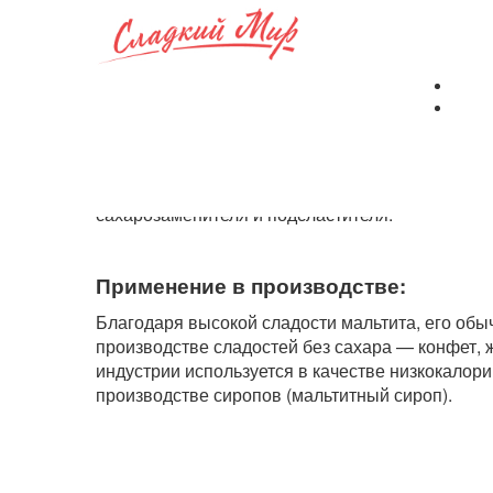
Мальтит
КОМП
Мальтит (Е965)
— многоатомный спирт из класс
сахарозаменителя и подсластителя.
Применение в производстве:
Благодаря высокой сладости мальтита, его обы
производстве сладостей без сахара — конфет, 
индустрии используется в качестве низкокалори
производстве сиропов (мальтитный сироп).