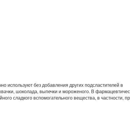
Главная
/
П
АНИЯ
ТОРГОВЫЕ МАРКИ
КЛИЕНТАМ
КОНТАКТЫ
П
а альдитов, получаемый из крахмала и используемый в кач
чно используют без добавления других подсластителей в
жвачки, шоколада, выпечки и мороженого. В фармацевтиче
йного сладкого вспомогательного вещества, в частности, п