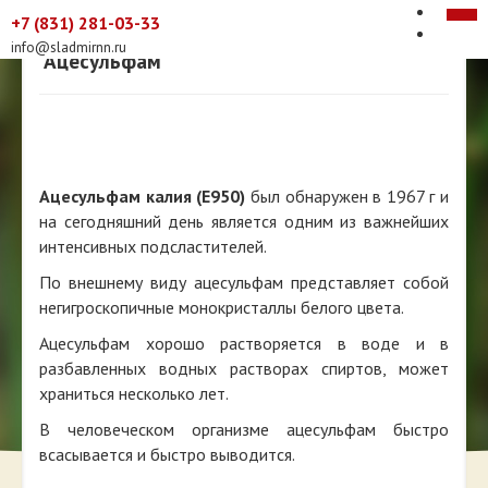
+7 (831) 281-03-33
info@sladmirnn.ru
Ацесульфам
Компания
История компании
Торговые марки
Производство
Ramiro
Фруктовое счастье
Клиентам
Контакты
Ацесульфам калия (Е950)
был обнаружен в 1967 г и
Сахара НЕТ!
Качество продукции
Продукция
на сегодняшний день является одним из важнейших
А-sweet
Услуги по поставке и переработке
Натуральные сахарозаменители
Сертификаты
Эритрит
Смеси пищевые
интенсивных подсластителей.
Информационное письмо о тростниковом сахаре
Где купить продукцию?
Ксилит
Смеси подсластителей A-sweet
Интенсивные подсластители
По внешнему виду ацесульфам представляет собой
Сорбит
Эритрит со Стевией
Цикламат
Экзотические сахара
Прессованная продукция
негигроскопичные монокристаллы белого цвета.
Фруктоза
Сладкий сахар
Сахарин
Демерара
Сахар в кубиках
Другие пищевые ингредиенты
Сукралоза
Мусковадо
Сладкий сахар в кубиках
Мальтодекстрин
Ацесульфам хорошо растворяется в воде и в
Стевиозид
Ацесульфам
Сахар леденцовый кристаллический прозрачный
Эритрит в кубиках
Изомальт
разбавленных водных растворах спиртов, может
Аспартам
Сахар леденцовый кристаллический коричневый
Ксилит в кубиках
Фруктоза в кубиках
Инулин
храниться несколько лет.
Полидекстроза
Изомальтулоза
Мальтит
В человеческом организме ацесульфам быстро
всасывается и быстро выводится.