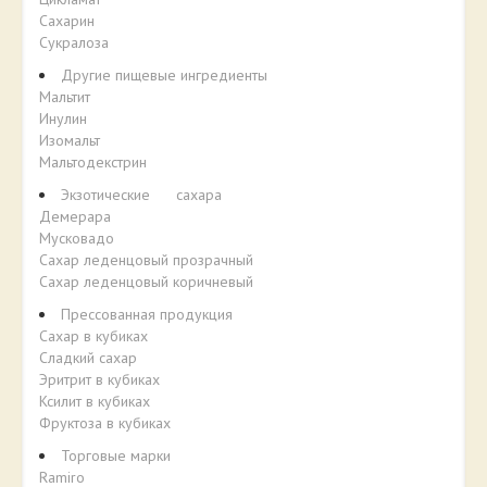
Сахарин
Сукралоза
Другие пищевые ингредиенты
Мальтит
Инулин
Изомальт
Мальтодекстрин
Экзотические сахара
Демерара
Мусковадо
Сахар леденцовый прозрачный
Сахар леденцовый коричневый
Прессованная продукция
Сахар в кубиках
Сладкий сахар
Эритрит в кубиках
Ксилит в кубиках
Фруктоза в кубиках
Торговые марки
Ramiro