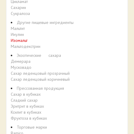
Цикламат
Сахарин
Сукралоза
Другие пищевые ингредиенты
Мальтит
Инулин
Изомальт
Мальтодекстрин
Экзотические сахара
Демерара
Мусковадо
Сахар леденцовый прозрачный
Сахар леденцовый коричневый
Прессованная продукция
Сахар в кубиках
Сладкий сахар
Эритрит в кубиках
Ксилит в кубиках
Фруктоза в кубиках
Торговые марки
Ramiro