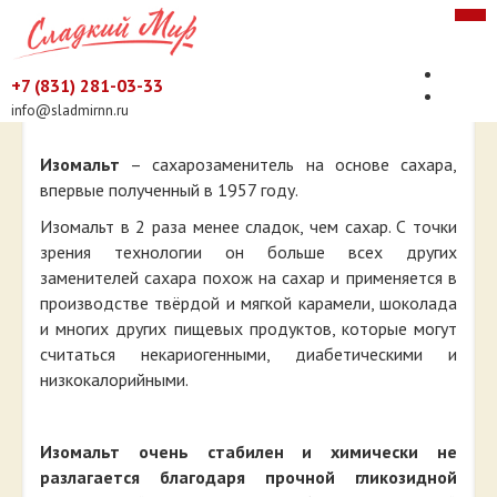
Изомальт
+7 (831) 281-03-33
info@sladmirnn.ru
Компания
История компании
Торговые марки
Производство
Ramiro
Изомальт
– сахарозаменитель на основе сахара,
Фруктовое счастье
Клиентам
Контакты
впервые полученный в 1957 году.
Сахара НЕТ!
Качество продукции
Продукция
А-sweet
Услуги по поставке и переработке
Натуральные сахарозаменители
Изомальт в 2 раза менее сладок, чем сахар. С точки
Сертификаты
Эритрит
Смеси пищевые
зрения технологии он больше всех других
Информационное письмо о тростниковом сахаре
Где купить продукцию?
Ксилит
Смеси подсластителей A-sweet
Интенсивные подсластители
заменителей сахара похож на сахар и применяется в
Сорбит
Эритрит со Стевией
Цикламат
Экзотические сахара
Прессованная продукция
производстве твёрдой и мягкой карамели, шоколада
Фруктоза
Сладкий сахар
Сахарин
Демерара
Сахар в кубиках
Другие пищевые ингредиенты
и многих других пищевых продуктов, которые могут
Сукралоза
Мусковадо
Сладкий сахар в кубиках
Мальтодекстрин
считаться некариогенными, диабетическими и
Стевиозид
Ацесульфам
Сахар леденцовый кристаллический прозрачный
Эритрит в кубиках
Изомальт
низкокалорийными.
Аспартам
Сахар леденцовый кристаллический коричневый
Ксилит в кубиках
Фруктоза в кубиках
Инулин
Полидекстроза
Изомальтулоза
Мальтит
Изомальт очень стабилен и химически не
разлагается благодаря прочной гликозидной